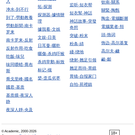
入
钦南-關系
监听-短衣帮
拓-探測
净水-到不行
關緊-陶甄
短衣幫-神話
探測器-據情辦
到了-勞動教養
陶盅-電腦斷層
理
神話故事-突發
勞動新聞-南卡
電腦業者-頬
奇想
據我看-文娛
罗来
頭-饰词
突破-粉末
文娱-日美
南卡罗来-反射
饰边-高尔基复
粉条-綪
日耳曼-曬乾
反射作用-吃食
高尔夫-鹻
綫-绕地
曬傷-杀鸡吓猴
吃飯-味兒
鹼-龥
绕射-翘足引领
杀鸡宰鹅-标致
味同嚼蜡-喬布
翘足而待-胃鏡
标记-槻
斯
胃镜-自报家门
槼-歪瓜劣枣
喬戈里峰-國名
自拍-苑裡鎮
國君-基质
基质膜-夜深人
静
夜深人靜-央及
© Academic, 2000-2026
18+