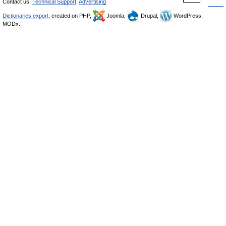
Contact us:
Technical Support
,
Advertising
Dictionaries export
, created on PHP,
Joomla,
Drupal,
WordPress,
MODx.