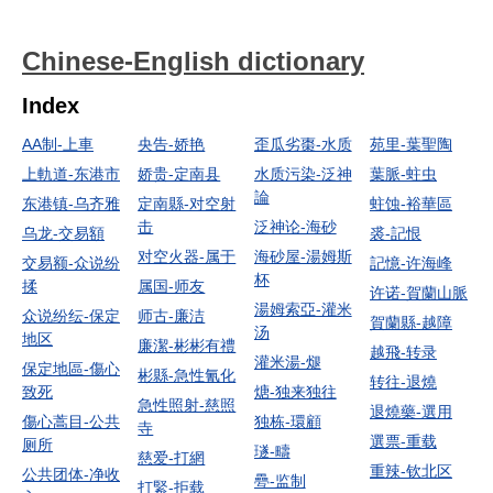
Chinese-English dictionary
Index
AA制-上車
央告-娇艳
歪瓜劣棗-水质
苑里-葉聖陶
上軌道-东港市
娇贵-定南县
水质污染-泛神
葉脈-蛀虫
論
东港镇-乌齐雅
定南縣-对空射
蛀蚀-裕華區
击
泛神论-海砂
乌龙-交易額
裘-記恨
对空火器-属于
海砂屋-湯姆斯
交易额-众说纷
記憶-许海峰
杯
揉
属国-师友
许诺-賀蘭山脈
湯姆索亞-灌米
众说纷纭-保定
师古-廉洁
賀蘭縣-越障
汤
地区
廉潔-彬彬有禮
越飛-转录
灌米湯-煺
保定地區-傷心
彬縣-急性氰化
转往-退燒
致死
煻-独来独往
急性照射-慈照
退燒藥-選用
傷心蒿目-公共
独栋-環顧
寺
選票-重载
厕所
璲-疇
慈爱-打網
重辣-钦北区
公共团体-净收
疉-监制
打緊-拒载